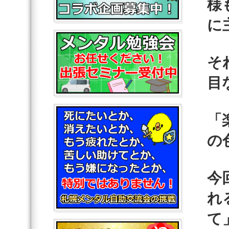
様
に
そ
目
「
の
今
れ
て