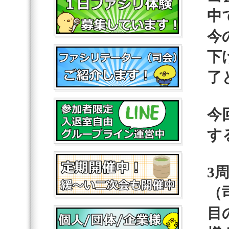
中
今
下
了
今
す
3
（
目