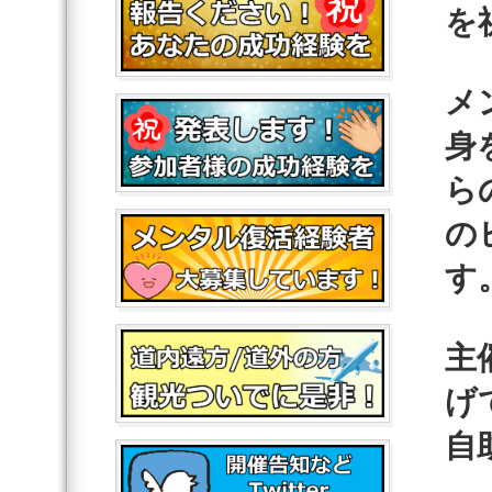
を
メ
身
ら
の
す
主
げ
自