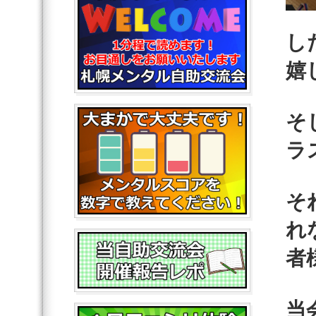
し
嬉
そ
ラ
そ
れ
者
当