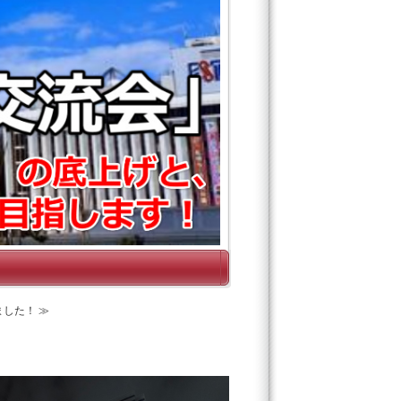
ました！ ≫
！