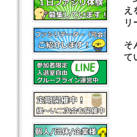
え
リ
そ
て