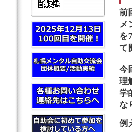
前
メ
を
て
今
理
学
な
例