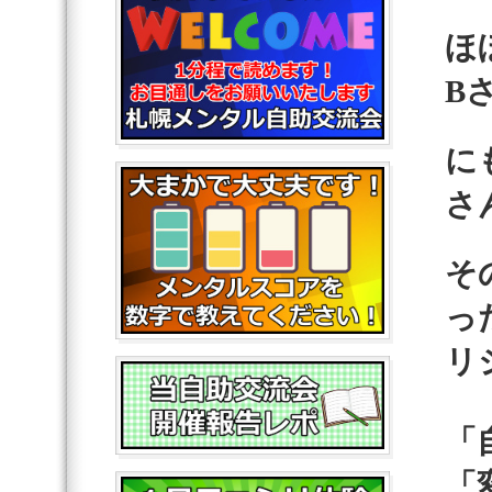
ほ
B
に
さ
そ
っ
リ
「
「