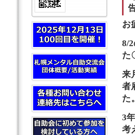
お
8
た
来
者
た
3
考