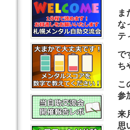
ま
な
テ
で
ち
こ
参
来
思