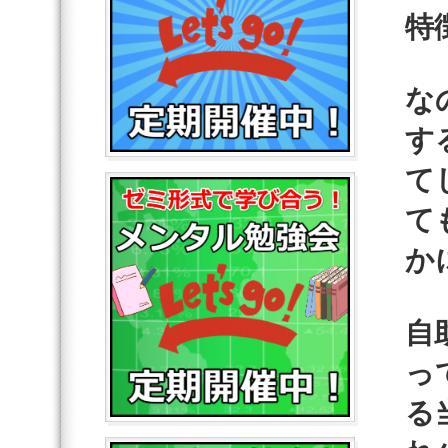
特
な
す
て
て
か
自
っ
る