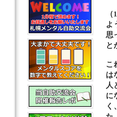
（
よ
思
と
こ
は
人
に
く
た