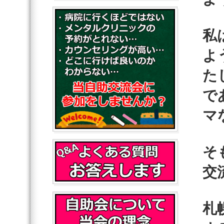
私
よ
た
で
マ
そ
交
札