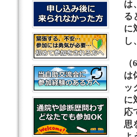
は
る
に
し
（
は
ッ
に
応
思
よ