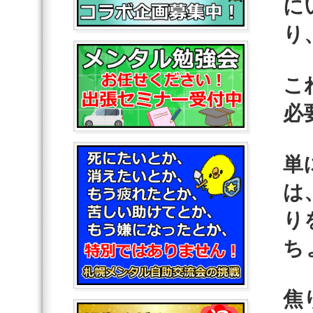
に
り
こ
必
単
は
り
ち
焦