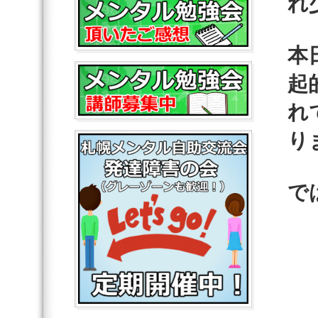
れ
本
起
れ
り
で