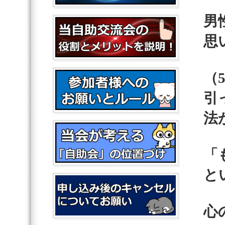
男
思
（
引
法
「
と
心