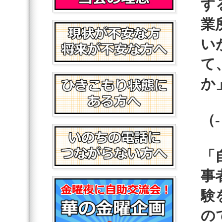
す
業
い
て
か
（
「
事
験
の