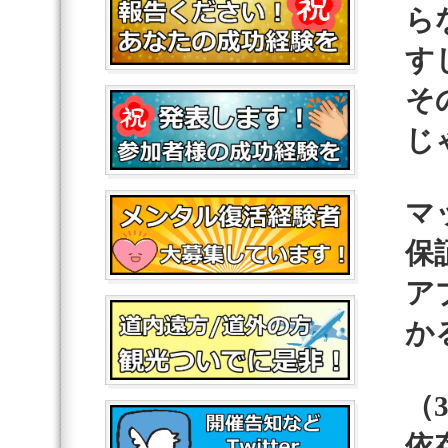
ら
す
そ
じ
マ
保
ア
か
（
依