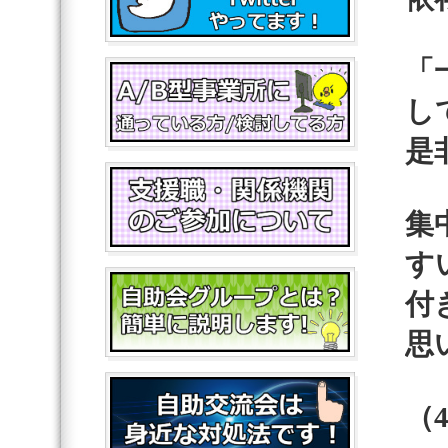
「
し
是
集
す
付
思
（