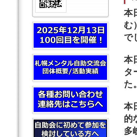
本
む
で
本
タ
た
本
的
多