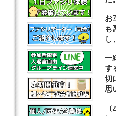
お
も
し
一
す
切
思
（