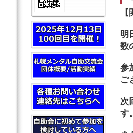
【
明
数
参
ご
次
す