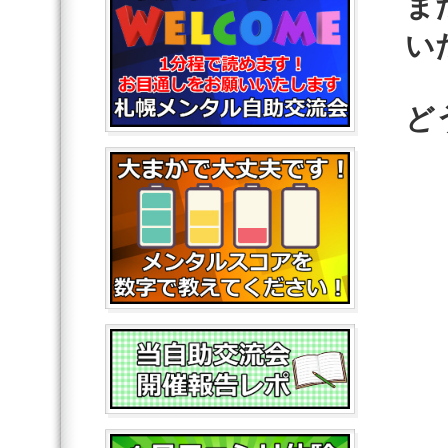
ま
い
ど