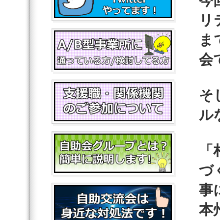
今
リ
ま
会
そ
ル
「
づ
事
本