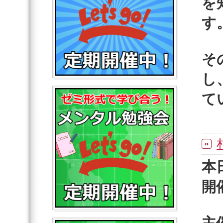
を
す
そ
し
て
本
開