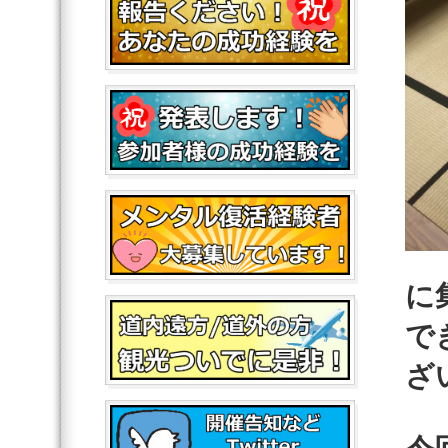
に
で
ざ