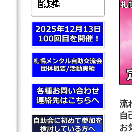
流
自
お