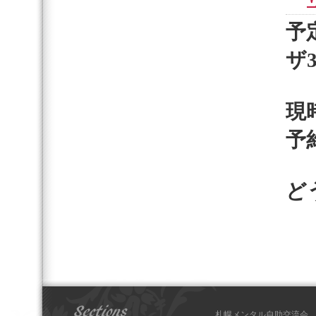
予
ザ
現
予
ど
札幌メンタル自助交流会