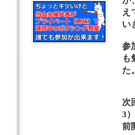
が
え
い
参
も
た
次
3
前