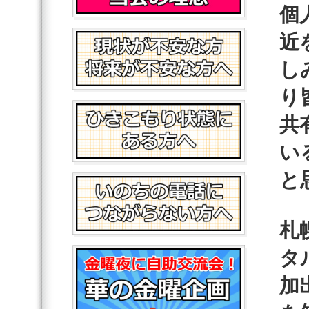
個
近
し
り
共
い
と
札
タ
加