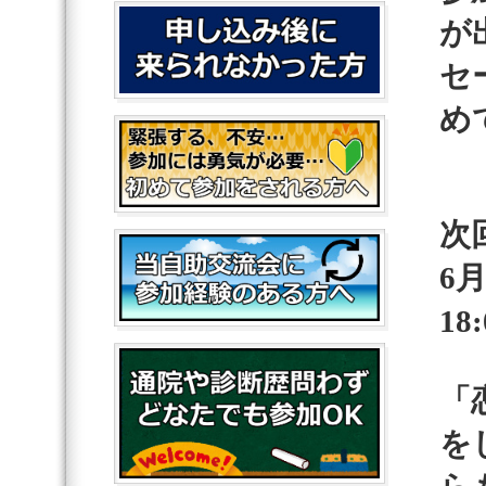
が
セ
め
次
6
18
「
を