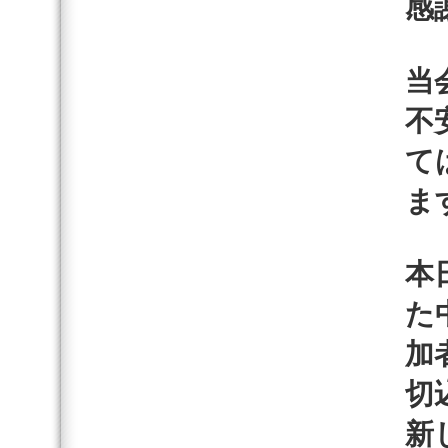
感
当
不
て
ま
本
た
加
切
新