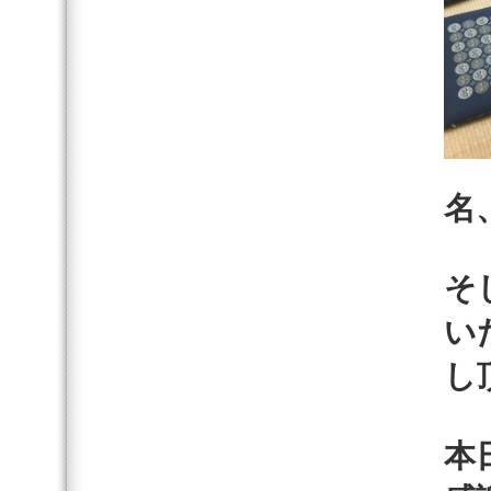
名
そ
い
し
本