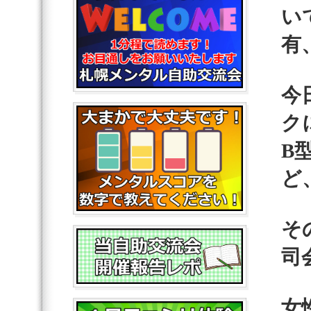
い
有
今
ク
B
ど
そ
司
女