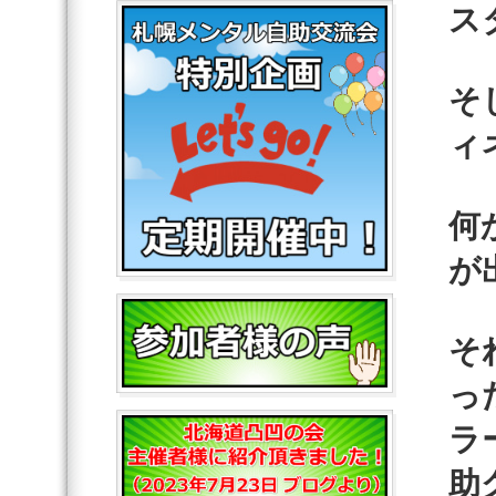
ス
そ
ィ
何
が
そ
っ
ラ
助