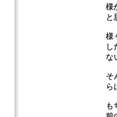
様
と
様
し
な
そ
ら
も
前