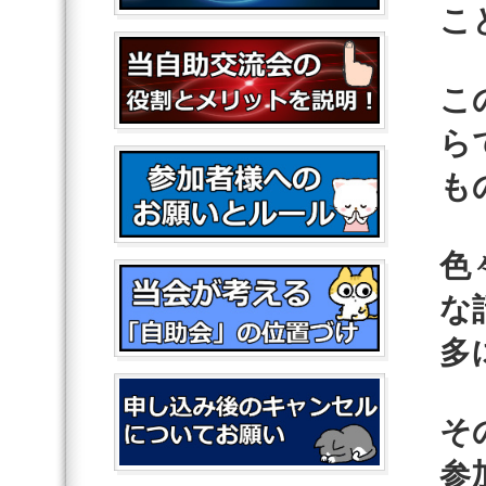
こ
こ
ら
も
色
な
多
そ
参