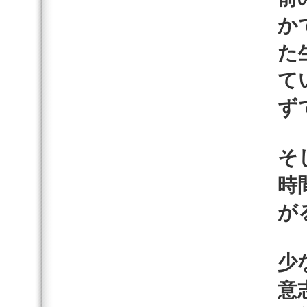
か
た
て
ず
そ
時
が
少
意