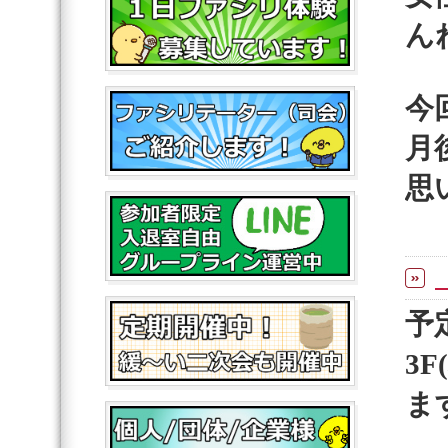
ん
今
月
思
予
3
ま