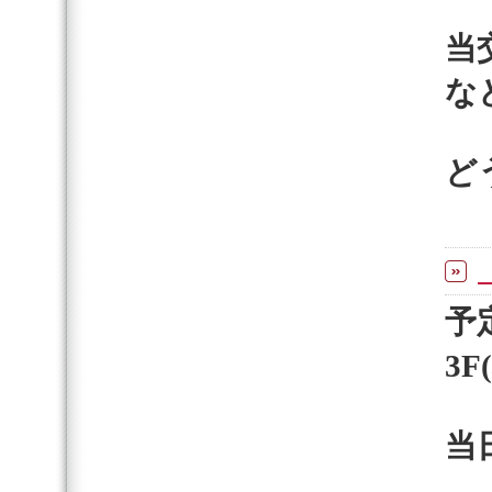
当
な
ど
予
3
当