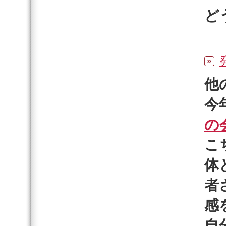
ど
他
今
の
こ
体
者
感
自