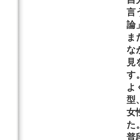
言
論
ま
な
見
す
よ
型
女
た
普