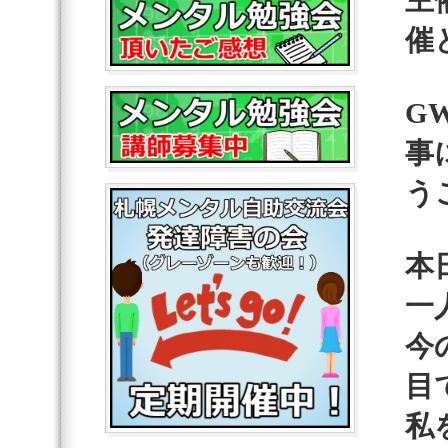
主
催
G
事
う
本
一
今
目
私