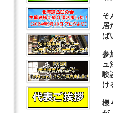
そ
居
ば
参
ュ
験
け
様