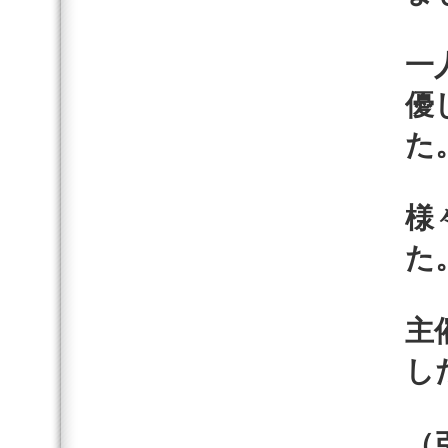
一
優
た
様
た
主
し
（