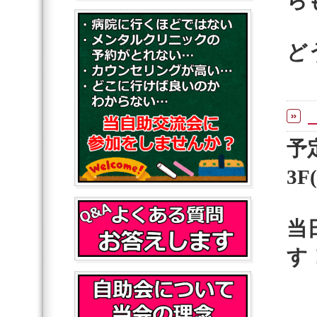
ら
ど
予
3
当
す