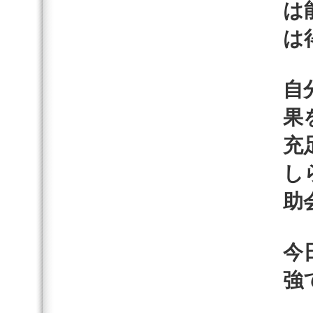
は
は
自
果
充
し
助
今
強