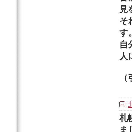
見
そ
す
自
人
（
札
ま