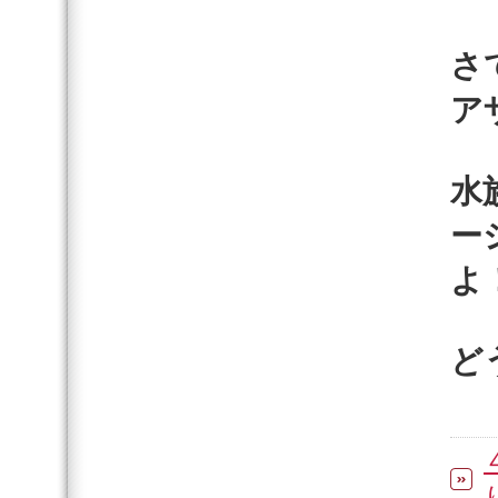
さ
ア
水
ー
よ
ど