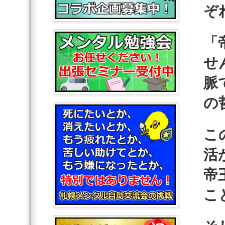
ぞ
「
せ
脈
の
こ
活
帝
こ