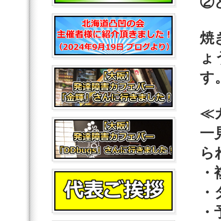
②
焼
ょ
す
≪
一
ら
・
・
・