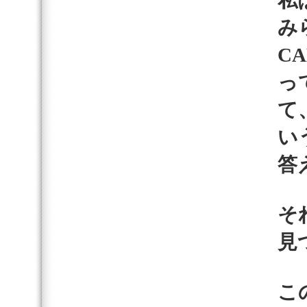
私
み
C
っ
て
い
答
そ
見
こ