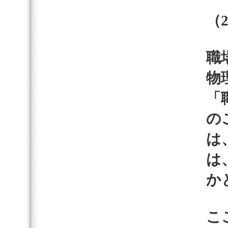
（
職
物
「
の
は
は
か
こ