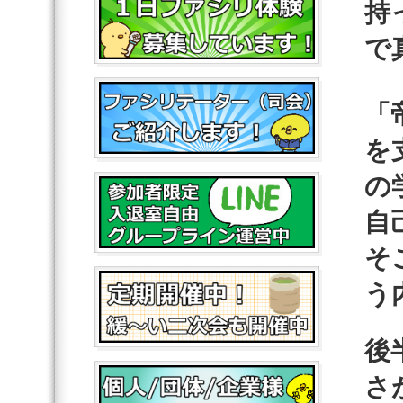
持
で
「
を
の
自
そ
う
後
さ