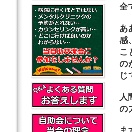
全
あ
感
こ
の
じ
人
の
ま