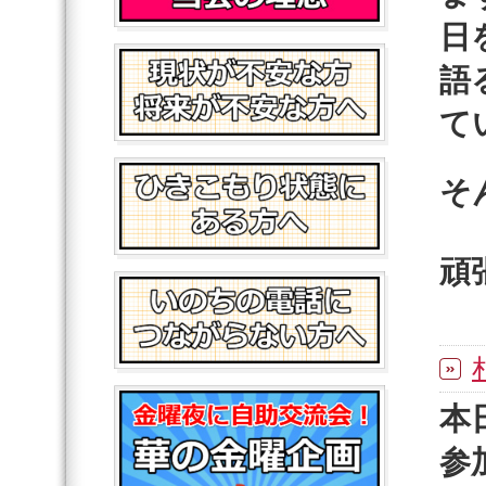
日
語
て
そ
頑
本
参