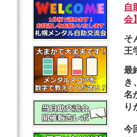
自
会
そ
王
最
き
名
り
今