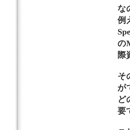
な
例
Sp
のM
際
そ
が
ど
要