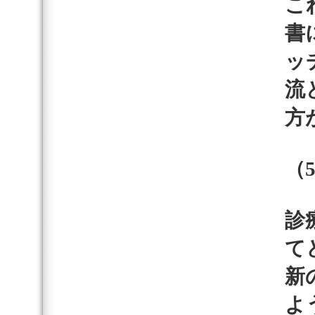
こ
書
ッ
流
方
（
診
て
新
よ