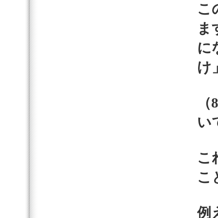
こ
ま
に
け
（
い
こ
こ
例