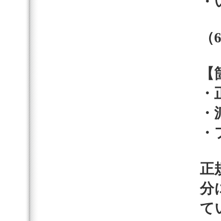
・
（
【
・
・
・
正
分
て