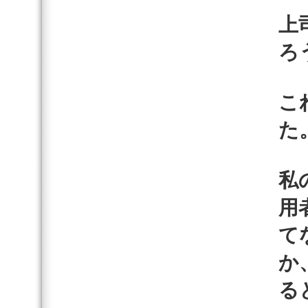
上
ろ
こ
た
私
用
て
か
る