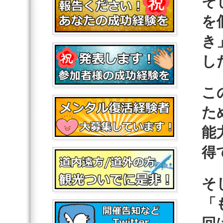
そ
を
き
し
こ
た
能
得
そ
「