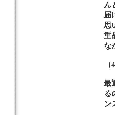
ん
届
思
重
な
（
最
る
ン