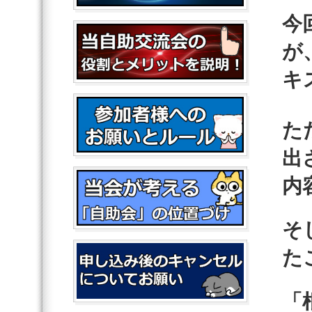
今
が
キ
た
出
内
そ
た
「