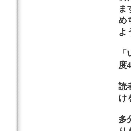
ます
め
よ
「
度4
読
け
多