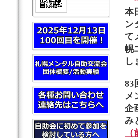
本
ン
て
幌
し
8
メ
企
み
（