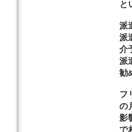
と
派
派
介
派
勧
フ
の
影
で