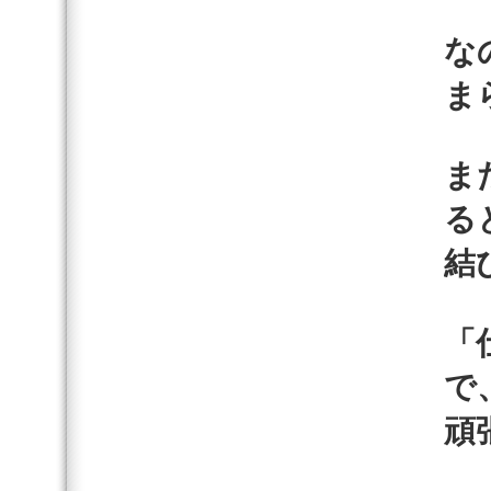
な
ま
ま
る
結
「
で
頑