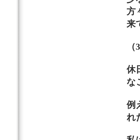
方
来
（
休
な
例
れ