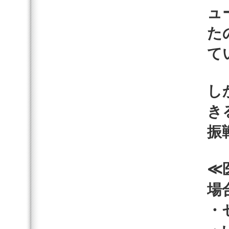
ュ
た
て
し
き
振
≪
場
・