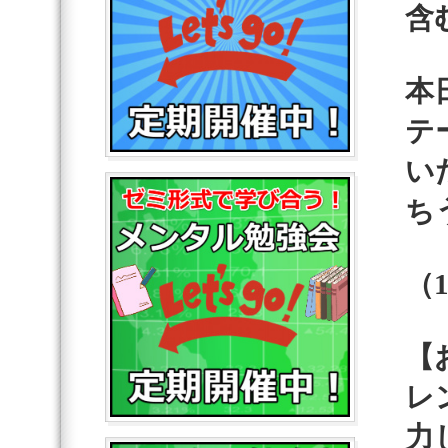
含
本
テ
い
ち
（
【
レ
力