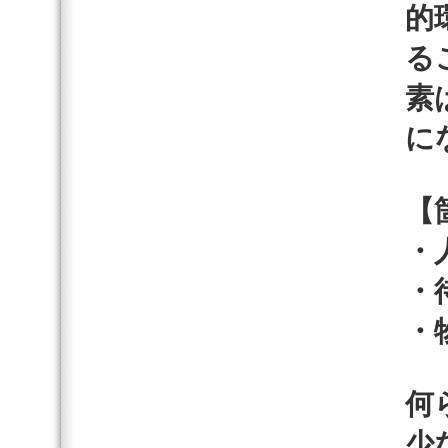
的
る
素
に
【
・
・
・
何
少