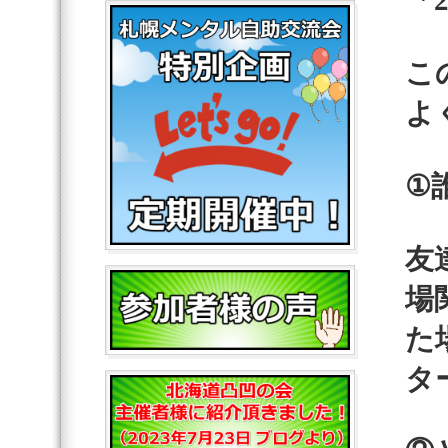
「
こ
よ
①
友
場
た
タ