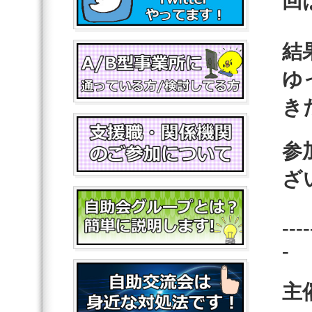
回
結
ゆ
き
参
ざ
----
-
主