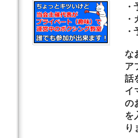
・
・
・
な
ア
話
イ
の
を
り