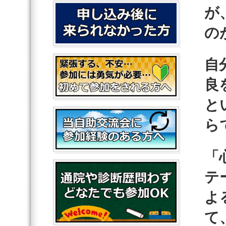
が
の
自
良
と
ら
「
テ
よ
て