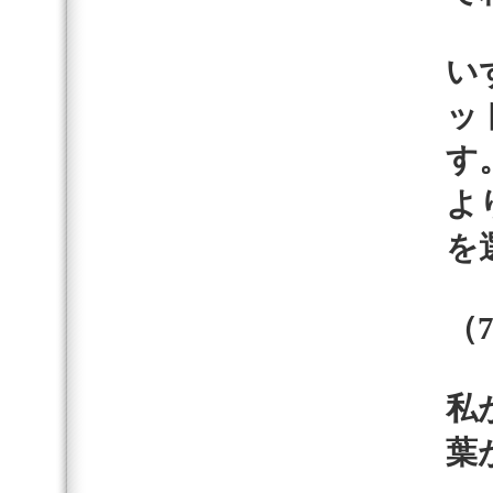
い
ッ
す
よ
を
（
私
葉